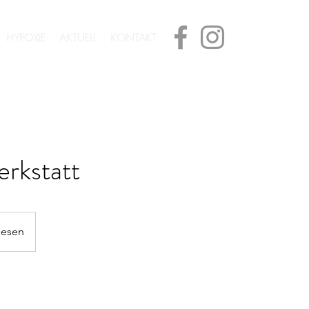
HYPOXIE
AKTUELL
KONTAKT
rkstatt
iesen