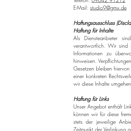
Telefon:
09642 91212
E-Mail:
studio9@gmx.de
Haftungsausschluss (Discla
Haftung für Inhalte
Als Diensteanbieter si
verantwortlich. Wir sind 
Informationen zu überw
hinweisen. Verpflichtung
Gesetzen bleiben hiervon 
einer konkreten Rechtsve
wir diese Inhalte umgehen
Haftung für Links
Unser Angebot enthält Link
können wir für diese frem
stets der jeweilige Anbi
Zeitpunkt der Verlinkung 