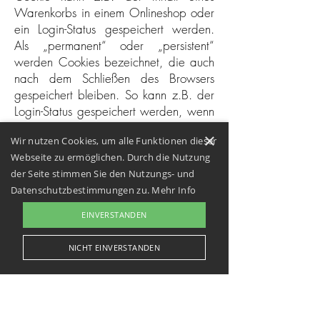
Warenkorbs in einem Onlineshop oder
ein Login-Status gespeichert werden.
Als „permanent“ oder „persistent“
werden Cookies bezeichnet, die auch
nach dem Schließen des Browsers
gespeichert bleiben. So kann z.B. der
Login-Status gespeichert werden, wenn
die Nutzer diese nach mehreren Tagen
×
Wir nutzen Cookies, um alle Funktionen dieser
aufsuchen. Ebenso können in einem
Webseite zu ermöglichen. Durch die Nutzung
solchen Cookie die Interessen der
der Seite stimmen Sie den Nutzungs- und
Nutzer gespeichert werden, die für
Datenschutzbestimmungen zu.
Mehr Info
Reichweitenmessung oder
Marketingzwecke verwendet werden.
EINVERSTANDEN
Als „Third-Party-Cookie“ werden
Cookies bezeichnet, die von anderen
NICHT EINVERSTANDEN
Anbietern als dem Verantwortlichen,
der das Onlineangebot betreibt,
angeboten werden (andernfalls, wenn
es nur dessen Cookies sind spricht man