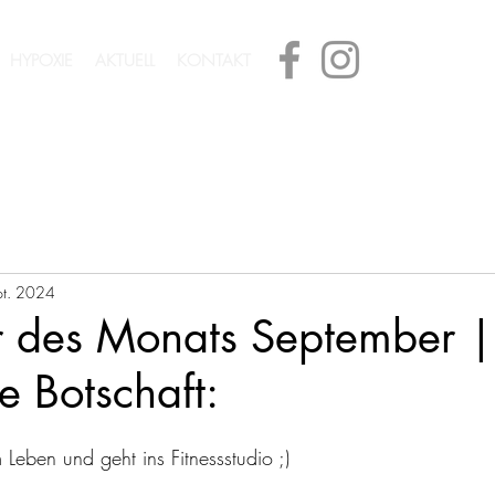
HYPOXIE
AKTUELL
KONTAKT
pt. 2024
r des Monats September 
 Botschaft:
eben und geht ins Fitnessstudio ;)