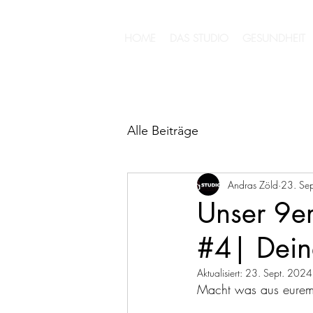
HOME
DAS STUDIO
GESUNDHEIT
Alle Beiträge
Andras Zöld
23. Se
Unser 9e
#4| Deine
Aktualisiert:
23. Sept. 2024
Macht was aus eurem L