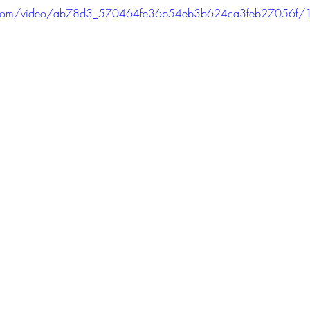
tic.com/video/ab78d3_570464fe36b54eb3b624ca3feb27056f/