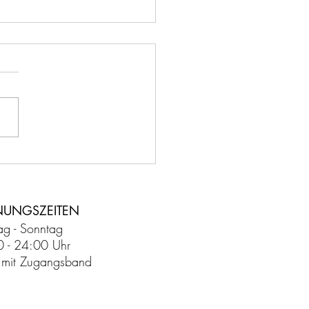
o9 stellt neuen
ikanten vor
NUNGSZEITEN
g - Sonntag
0 - 24:00 Uhr
tt mit Zugangsband