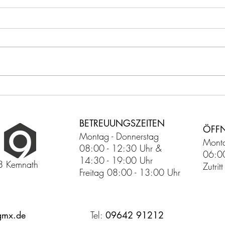
Studio9 setzt auf Supplements
Studi
der Firma TNT
Prakt
BETREUUNGSZEITEN
ÖFF
Montag - Donnerstag
Monta
08:00 - 12:30 Uhr &
06:0
14:30 - 19:00 Uhr
8 Kemnath
Zutri
Freitag 08:00 - 13:00 Uhr
gmx.de
Tel:
09642 91212