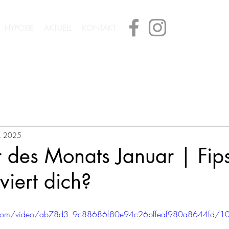
HYPOXIE
AKTUELL
KONTAKT
n. 2025
 des Monats Januar | Fip
iert dich?
tic.com/video/ab78d3_9c88686f80e94c26bffeaf980a8644fd/1