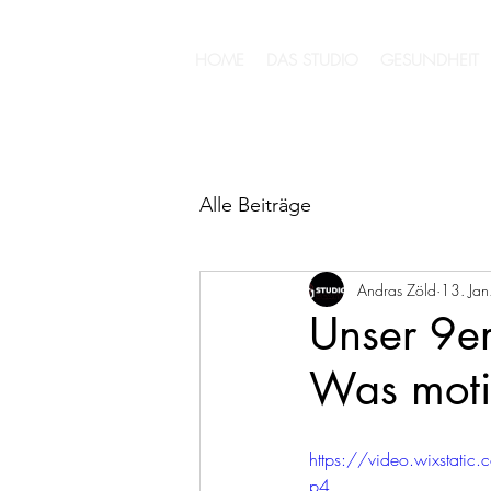
HOME
DAS STUDIO
GESUNDHEIT
Alle Beiträge
Andras Zöld
13. Ja
Unser 9er
Was motiv
https://video.wixsta
p4