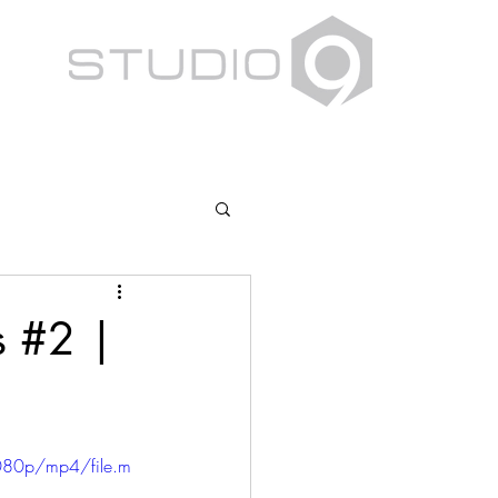
s #2 |
080p/mp4/file.m